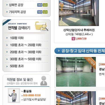
산막산업단지내 추레라진
산막동 740평(2,446㎡)
5,000/530
공장/창고 임대 산막동 전
[
100
경남
면적 
홍길동
010-0000-9318
[
100
상가및사무실담당
경남