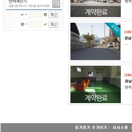
면적 
㎡ =
평
평 =
㎡
[
100
경남
- -
[
100
경남
면적 