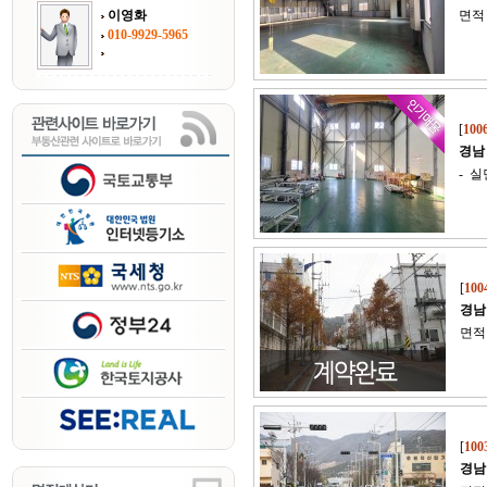
이영화
면적 
010-9929-5965
[
100
경남
- 실
[
100
경남
면적 
[
100
경남