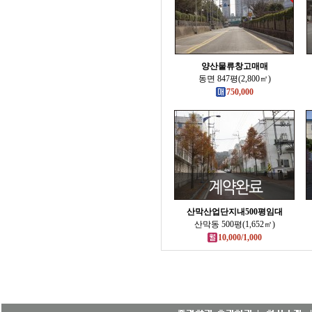
양산물류창고매매
동면 847평(2,800㎡)
750,000
산막산업단지내500평임대
산막동 500평(1,652㎡)
10,000/1,000