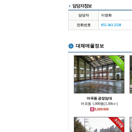
담당자
이영화
전화번호
055-363-2550
대체매물정보
어곡동 공장임대
어곡동 1,000평(3,306㎡)
8,000/800