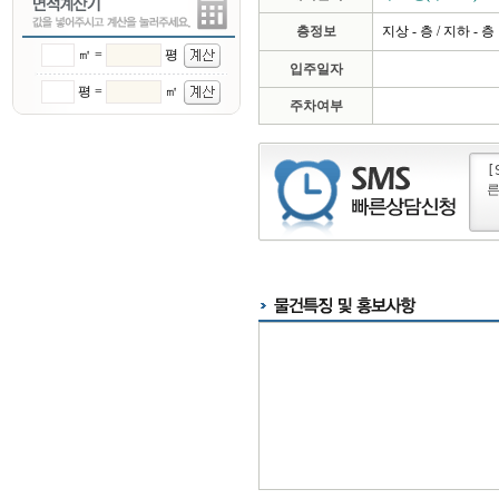
층정보
지상 - 층 / 지하 - 층
㎡ =
평
입주일자
평 =
㎡
주차여부