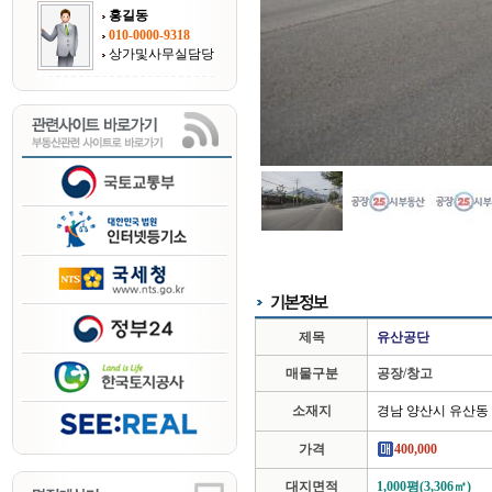
홍길동
010-0000-9318
상가및사무실담당
제목
유산공단
매물구분
공장/창고
소재지
경남 양산시 유산동
가격
400,000
대지면적
1,000평(3,306㎡)